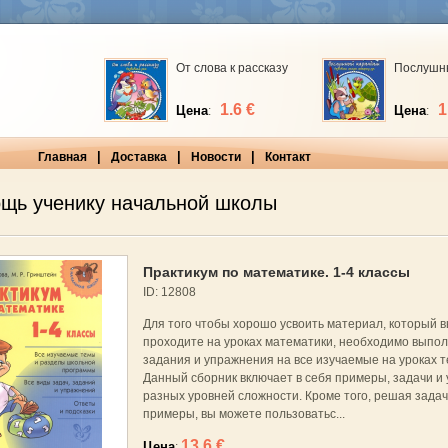
От слова к рассказу
Послушн
1.6 €
1
Цена
Цена
:
:
|
|
|
Главная
Доставка
Новости
Контакт
щь ученику начальной школы
Практикум по математике. 1-4 классы
ID: 12808
Для того чтобы хорошо усвоить материал, который 
проходите на уроках математики, необходимо выпо
задания и упражнения на все изучаемые на уроках т
Данный сборник включает в себя примеры, задачи и
разных уровней сложности. Кроме того, решая задач
примеры, вы можете пользоватьс...
13.6 €
Цена
: