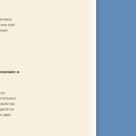
елям в
тене или
нные
ложение и
ла.
ительного
свойства
десяток
е двух