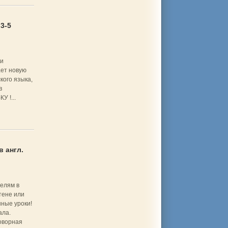
3-5
и
ает новую
кого языка,
в
 !...
 англ.
елям в
тене или
нные уроки!
ала.
говорная