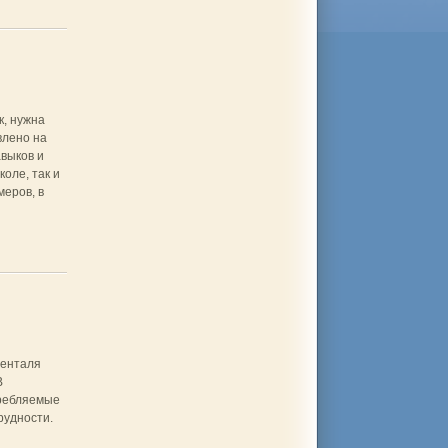
к, нужна
влено на
выков и
оле, так и
еров, в
зенталя
В
ребляемые
рудности.