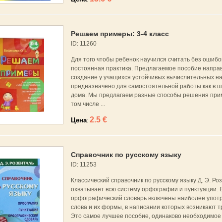
Решаем примеры: 3-4 класс
ID: 11260
Для того чтобы ребенок научился считать без ошибо
постоянная практика. Предлагаемое пособие напра
создание у учащихся устойчивых вычислительных на
предназначено для самостоятельной работы как в шк
дома. Мы предлагаем разные способы решения прим
том числе ...
2.5 €
Цена
:
Справочник по русскому языку
ID: 11253
Классический справочник по русскому языку Д. Э. Ро
охватывает всю систему орфографии и пунктуации. 
орфографический словарь включены наиболее упот
слова и их формы, в написании которых возникают т
Это самое лучшее пособие, одинаково необходимое