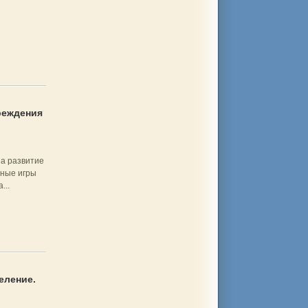
реждения
на развитие
ьные игры
...
еление.