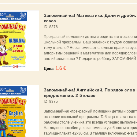
Запоминай-ка! Математика. Доли и дроби. 
класс
ID: 8376
Прекрасный помощник детям и родителям в освоени
школьной программы. Ваш ребёнок с трудом осваив
тему в школе? Не запоминает сложные правила русс
алгоритмы решений в математике или порядок слов 
английском языке ? Подарите ребёнку ЗАПОМИНАЙ-КУ
1.6 €
Цена
:
Запоминай-ка! Английский. Порядок слов в
предложении. 2-5 класс
ID: 8375
Запоминай-ка! -прекрасный помощник детям и родит
освоении школьной программы. Таблица-плакат на с
рабочем столе ученика это всегда успешно выполне
Наглядное пособие для запоминая учебного матери
таблица-плакат 42х30 см. В таблицу включены: -Раз