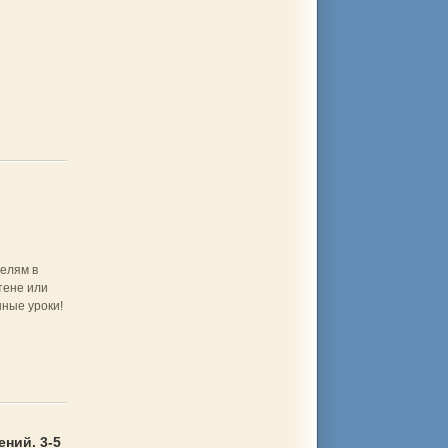
елям в
тене или
нные уроки!
ний. 3-5