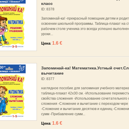
класс
ID: 8378
Запоминай-ка! -прекрасный помощник детям и родит
освоении школьной программы. Таблица-плакат на с
рабочем столе ученика это всегда успешно выполне
уроки...
1.6 €
Цена
:
Запоминай-ка! Математика.Устный счет.С
вычитание
ID: 8377
наглядное пособие для запоминая учебного материа
таблица-плакат 42х30 см. -Использование перемест
свойства сложения -Использование сочетательного 
сложения -Сложение и вычитание с переходом чере 
-Сложение и вычитание десятков и единиц -Сложени
сумм -Прибавление сумм...
1.6 €
Цена
: