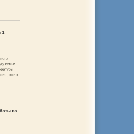
 1
сного
гу семьи.
ературы,
ия, тяги к
боты по