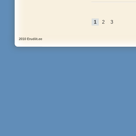
1
2
3
2010 Erudiit.ee