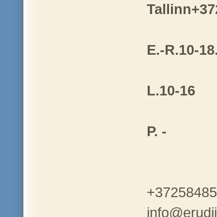
Tallinn+3
E.-R.10-18
L.10-16
P. -
+37258485
info@erudii