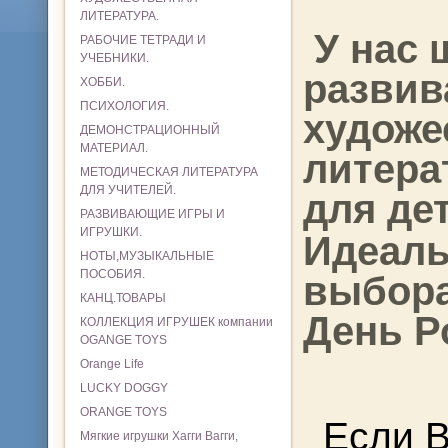
ЛИТЕРАТУРА.
У нас 
РАБОЧИЕ ТЕТРАДИ И
УЧЕБНИКИ.
развив
ХОББИ.
ПСИХОЛОГИЯ.
художе
ДЕМОНСТРАЦИОННЫЙ
МАТЕРИАЛ.
литера
МЕТОДИЧЕСКАЯ ЛИТЕРАТУРА
ДЛЯ УЧИТЕЛЕЙ.
для де
РАЗВИВАЮЩИЕ ИГРЫ И
ИГРУШКИ.
Идеаль
НОТЫ,МУЗЫКАЛЬНЫЕ
ПОСОБИЯ.
выбора
КАНЦ.ТОВАРЫ
День Р
КОЛЛЕКЦИЯ ИГРУШЕК компании
OGANGE TOYS
Orange Life
LUCKY DOGGY
ORANGE TOYS
Если 
Мягкие игрушки Хагги Вагги,