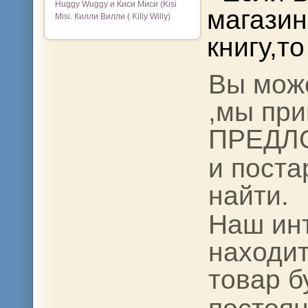
Huggy Wuggy и Киси Миси (Kisi
магази
Misi. Килли Вилли ( Killy Willy)
книгу,то
Вы може
,мы
пр
ПРЕДЛ
и пост
найти.
Наш ин
находит
товар б