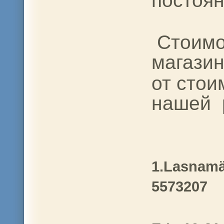
постоян
Стоимос
магази
от стои
нашей 
1.Lasnamä
5573207