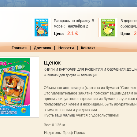
Раскрась по образцу. В
В деревн
море (+ наклейки) 2+
образцу),
наклейка
2.1 €
2
Цена
Цена
:
:
|
|
|
Главная
Доставка
Новости
Контакт
Щенок
КНИГИ И КАРТОЧКИ ДЛЯ РАЗВИТИЯ И ОБУЧЕНИЯ ДОШ
⇒
Книжки для досуга
⇒
Апликации
Объемная
аппликация
(картина из бумаги) "Самолет"
Это увлекательное занятие поможет вашим детям о
приемы силуэтного вырезания из бумаги, научиться
пользоваться клеем и ножницами, быть аккуратными
внимательными и усидчивыми.
Пусть
ваш малыш
учится с удовольствием!
Вес: 0.126 кг
Издатель: Проф-Пресс