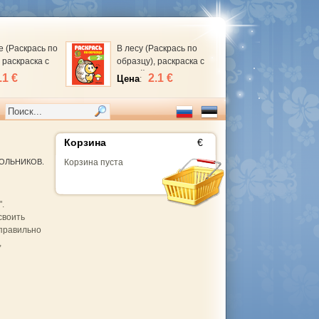
е (Раскрась по
В лесу (Раскрась по
 раскраска с
образцу), раскраска с
ми. 2+
наклейками
.1 €
2.1 €
Цена
:
Корзина
€
КОЛЬНИКОВ.
Корзина пуста
.
своить
 правильно
,