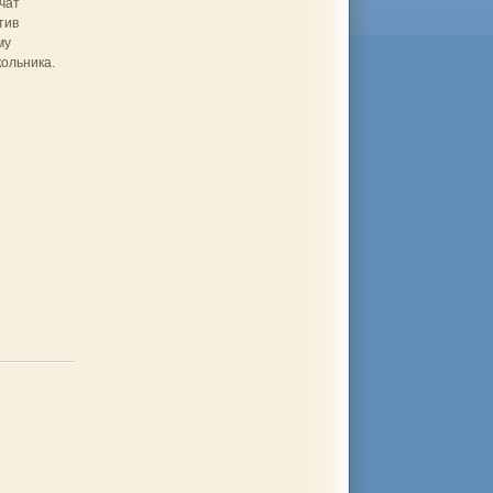
чат
тив
му
ольника.