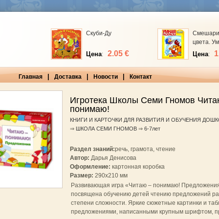
Скуби-Ду
Смешарик
цвета. У
Смешарик
2.05 €
1
Цена
Цена
:
:
цвета. У
|
|
|
Главная
Доставка
Новости
Контакт
Игротека Школы Семи Гномов Чита
понимаю!
КНИГИ И КАРТОЧКИ ДЛЯ РАЗВИТИЯ И ОБУЧЕНИЯ ДОШ
⇒
ШКОЛА СЕМИ ГНОМОВ
⇒
6-7лет
Раздел знаний:
речь, грамота, чтение
Автор:
Дарья Денисова
Оформление:
картонная коробка
Размер:
290x210 мм
Развивающая игра «Читаю – понимаю! Предложени
посвящена обучению детей чтению предложений р
степени сложности. Яркие сюжетные картинки и таб
предложениями, написанными крупным шрифтом, п