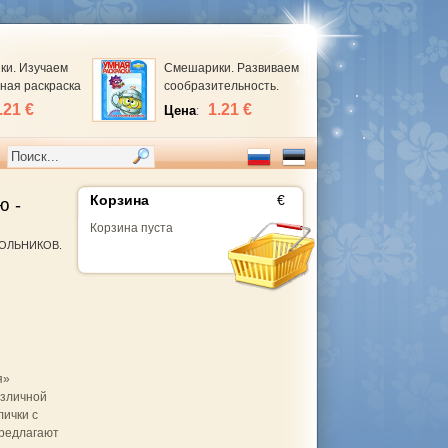
и. Изучаем
Смешарики. Развиваем
мная раскраска
сообразительность.
и. Изучаем
Умная раскраска
.21 €
1.21 €
Цена
:
мная раскраска
Смешарики. Развиваем
сообразительность.
Умная раскраска
Корзина
€
ю -
Корзина пуста
КОЛЬНИКОВ.
я»
азличной
лички с
редлагают