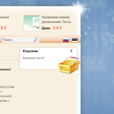
ючения
Проверяем знания
дошкольника. Тесты
для 3 лет, Внимание,
.9 €
2.4 €
Цена
:
мелкая моторика,
память. 1,2 часть
Корзина
€
Корзина пуста
нимаю!
90x210 мм
я»
зличной
ички с