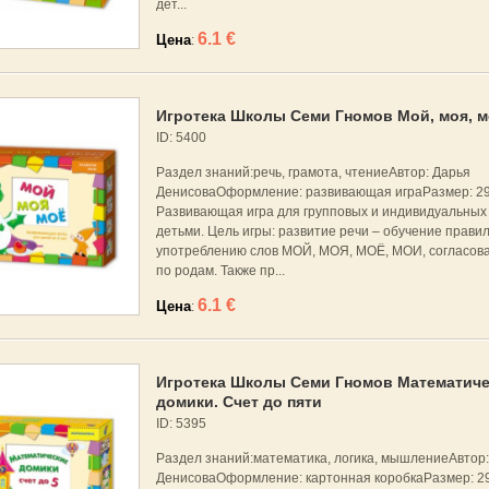
дет...
6.1 €
Цена
:
Игротека Школы Семи Гномов Мой, моя, м
ID: 5400
Раздел знаний:речь, грамота, чтениеАвтор: Дарья
ДенисоваОформление: развивающая играРазмер: 2
Развивающая игра для групповых и индивидуальных 
детьми. Цель игры: развитие речи – обучение прави
употреблению слов МОЙ, МОЯ, МОЁ, МОИ, согласов
по родам. Также пр...
6.1 €
Цена
:
Игротека Школы Семи Гномов Математиче
домики. Счет до пяти
ID: 5395
Раздел знаний:математика, логика, мышлениеАвтор:
ДенисоваОформление: картонная коробкаРазмер: 2