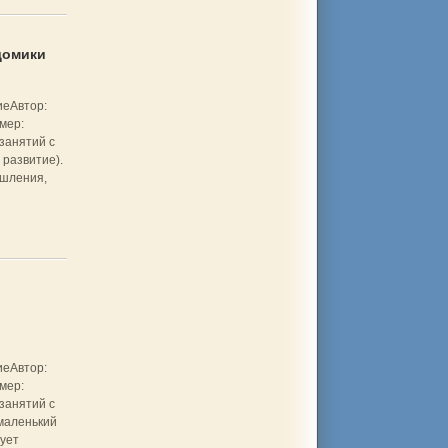
домики
иеАвтор:
мер:
занятий с
 развитие).
ышления,
иеАвтор:
мер:
занятий с
 маленький
вует