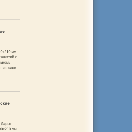
оё
90x210 мм
занятий с
льному
анию слов
ские
 Дарья
90x210 мм