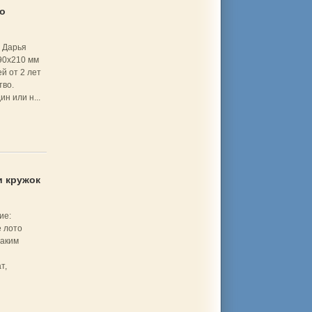
о
 Дарья
90x210 мм
й от 2 лет
тво.
н или н...
и кружок
ие:
 лото
таким
т,