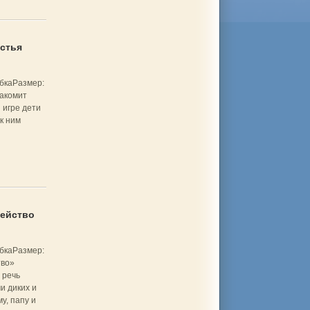
стья
бкаРазмер:
акомит
 игре дети
к ним
ейство
бкаРазмер:
тво»
 речь
и диких и
у, папу и