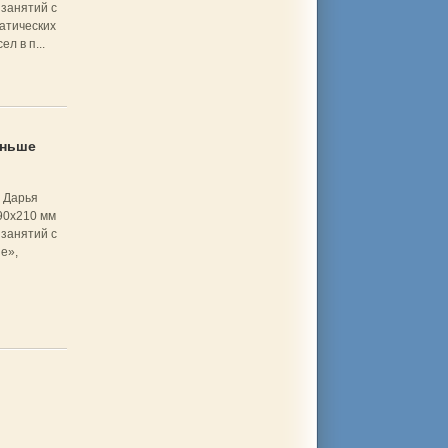
занятий с
атических
л в п...
еньше
 Дарья
90x210 мм
занятий с
е»,