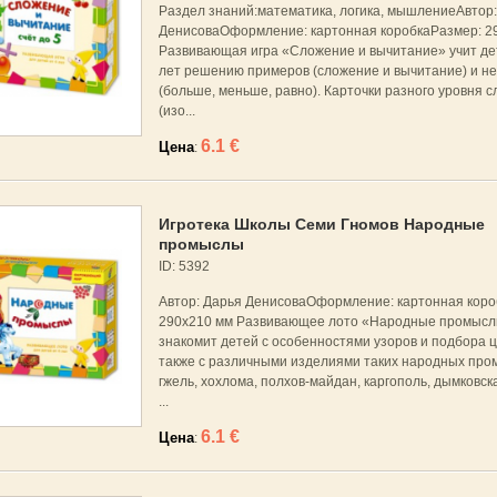
Раздел знаний:математика, логика, мышлениеАвтор:
ДенисоваОформление: картонная коробкаРазмер: 2
Развивающая игра «Сложение и вычитание» учит дет
лет решению примеров (сложение и вычитание) и н
(больше, меньше, равно). Карточки разного уровня 
(изо...
6.1 €
Цена
:
Игротека Школы Семи Гномов Народные
промыслы
ID: 5392
Автор: Дарья ДенисоваОформление: картонная коро
290x210 мм Развивающее лото «Народные промыс
знакомит детей с особенностями узоров и подбора ц
также с различными изделиями таких народных пром
гжель, хохлома, полхов-майдан, каргополь, дымковск
...
6.1 €
Цена
: