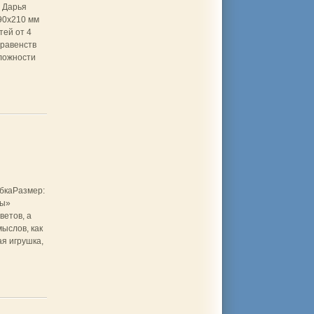
 Дарья
90x210 мм
ей от 4
еравенств
сложности
бкаРазмер:
лы»
ветов, а
ыслов, как
ая игрушка,