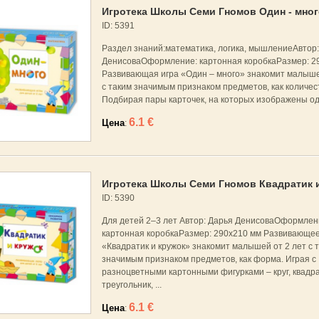
Игротека Школы Семи Гномов Один - мног
ID: 5391
Раздел знаний:математика, логика, мышлениеАвтор:
ДенисоваОформление: картонная коробкаРазмер: 2
Развивающая игра «Один – много» знакомит малыше
с таким значимым признаком предметов, как количес
Подбирая пары карточек, на которых изображены оди
6.1 €
Цена
:
Игротека Школы Семи Гномов Квадратик 
ID: 5390
Для детей 2–3 лет Автор: Дарья ДенисоваОформлен
картонная коробкаРазмер: 290x210 мм Развивающее
«Квадратик и кружок» знакомит малышей от 2 лет с 
значимым признаком предметов, как форма. Играя с
разноцветными картонными фигурками – круг, квадра
треугольник, ...
6.1 €
Цена
: