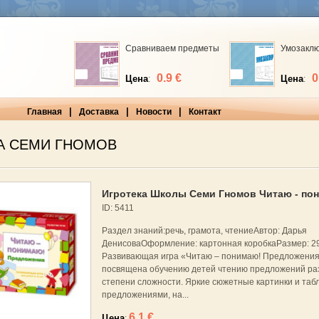
Сравниваем предметы
Умозакл
0.9 €
0
Цена
Цена
:
:
|
|
|
Главная
Доставка
Новости
Контакт
А СЕМИ ГНОМОВ
Игротека Школы Семи Гномов Читаю - по
ID: 5411
Раздел знаний:речь, грамота, чтениеАвтор: Дарья
ДенисоваОформление: картонная коробкаРазмер: 2
Развивающая игра «Читаю – понимаю! Предложени
посвящена обучению детей чтению предложений ра
степени сложности. Яркие сюжетные картинки и табл
предложениями, на...
6.1 €
Цена
: