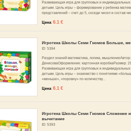
Развивающая игра для групповых и индивидуальных 
детьми. Цель игры – формирование у ребенка матем
представлений – счет до 5, соседи чисел и состав чисе
6.1 €
Цена
:
Игротека Школы Семи Гномов Больше, м
ID: 5394
Раздел знаний:математика, логика, мышлениеАвтор:
ДенисоваОформление: картонная коробкаРазмер: 2
Развивающая игра для групповых и индивидуальных 
детьми. Цель игры – знакомство с понятиями «больш
«меньше», «поровну» по количеству...
6.1 €
Цена
:
Игротека Школы Семи Гномов Сложение и
вычитание
ID: 5393