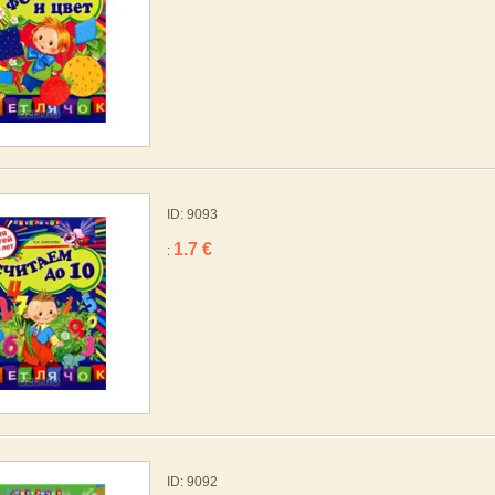
ID: 9093
1.7 €
:
ID: 9092