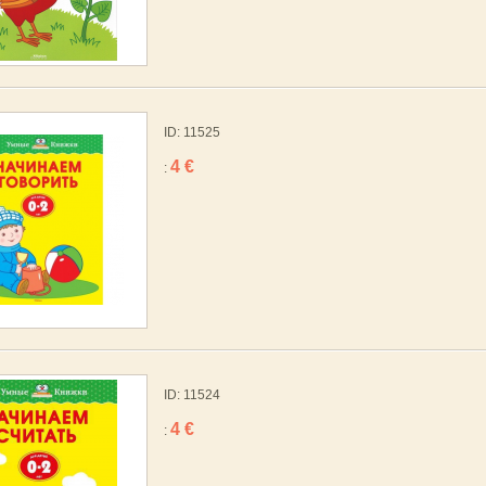
ID: 11525
4 €
:
ID: 11524
4 €
: