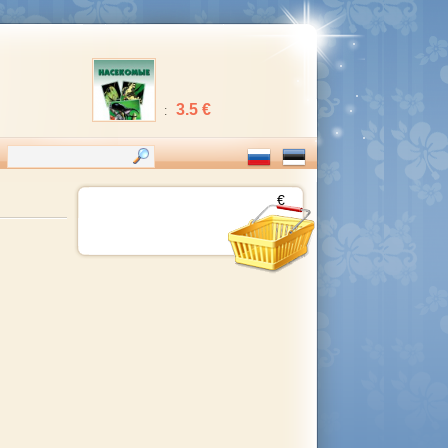
3.5 €
:
€