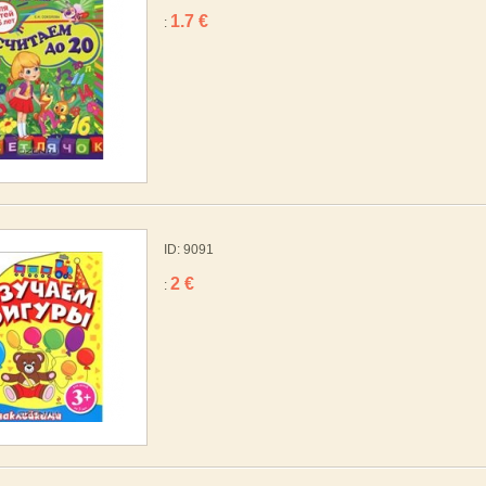
1.7 €
:
ID: 9091
2 €
: