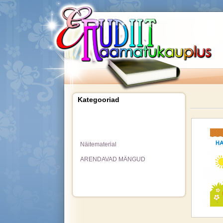
Kategooriad
Näitematerial
ARENDAVAD MÄNGUD