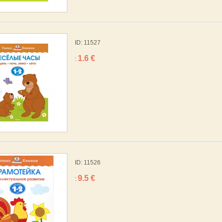
ID: 11527
1.6 €
:
ID: 11526
9.5 €
: