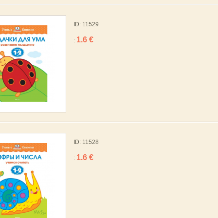
ID: 11529
1.6 €
:
ID: 11528
1.6 €
: