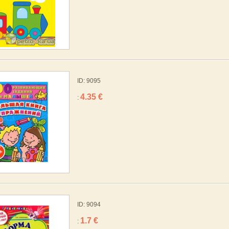
ID: 9095
4.35 €
:
ID: 9094
1.7 €
: