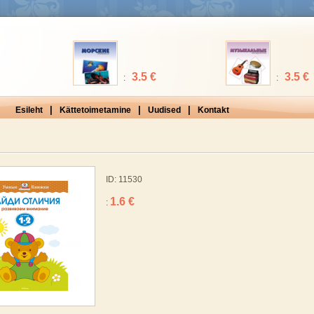
3.5 €
3.5 €
:
:
|
|
|
Esileht
Kättetoimetamine
Uudised
Kontakt
ID: 11530
1.6 €
: