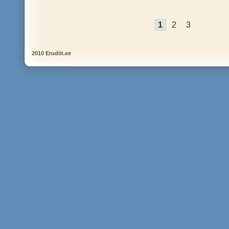
1
2
3
2010 Erudiit.ee