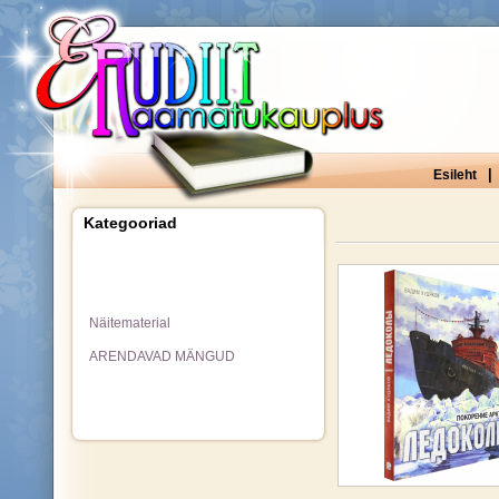
|
Esileht
Kategooriad
Näitematerial
ARENDAVAD MÄNGUD