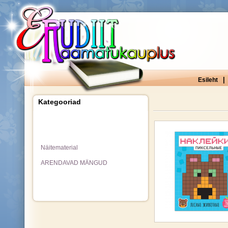
|
Esileht
Kategooriad
Näitematerial
ARENDAVAD MÄNGUD