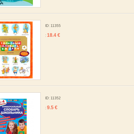
ID: 11355
18.4 €
:
ID: 11352
9.5 €
: