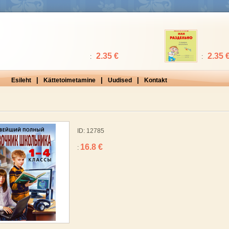
2.35 €
2.35 
:
:
|
|
|
Esileht
Kättetoimetamine
Uudised
Kontakt
ID: 12785
16.8 €
: