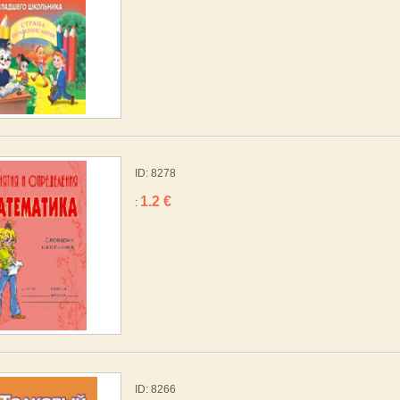
ID: 8278
1.2 €
:
ID: 8266