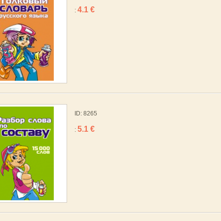
4.1 €
:
ID: 8265
5.1 €
: