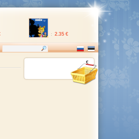
€
2.35 €
:
€