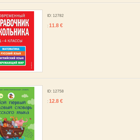
ID: 12782
11.8 €
:
ID: 12758
12.8 €
: