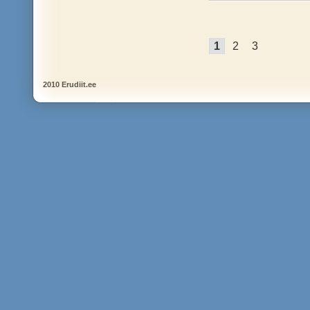
1
2
3
2010 Erudiit.ee