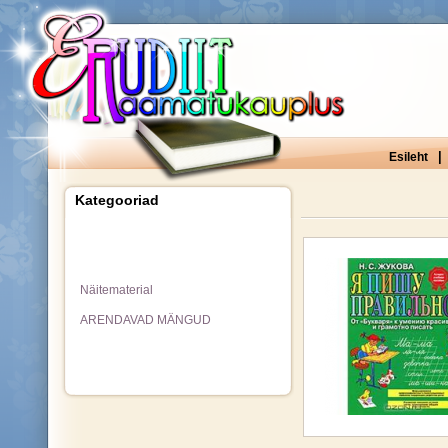
|
Esileht
Kategooriad
Näitematerial
ARENDAVAD MÄNGUD