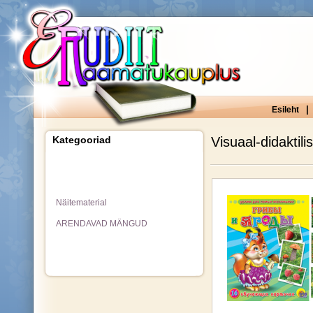
|
Esileht
Kategooriad
Visuaal-didaktil
Näitematerial
ARENDAVAD MÄNGUD