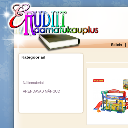
|
Esileht
Kategooriad
Näitematerial
ARENDAVAD MÄNGUD