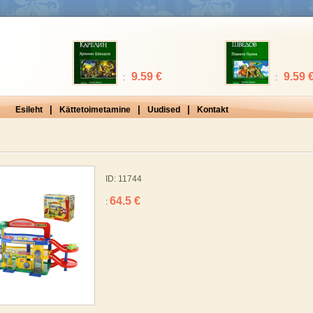
9.59 €
9.59 
:
:
|
|
|
Esileht
Kättetoimetamine
Uudised
Kontakt
ID: 11744
64.5 €
: