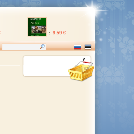
€
9.59 €
:
€