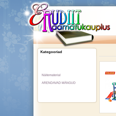
Kategooriad
Näitematerial
ARENDAVAD MÄNGUD