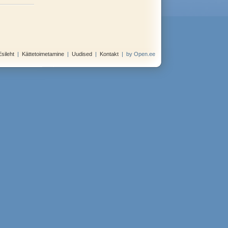
Esileht
|
Kättetoimetamine
|
Uudised
|
Kontakt
|
by Open.ee