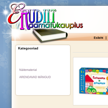
|
Esileht
Kategooriad
Näitematerial
ARENDAVAD MÄNGUD